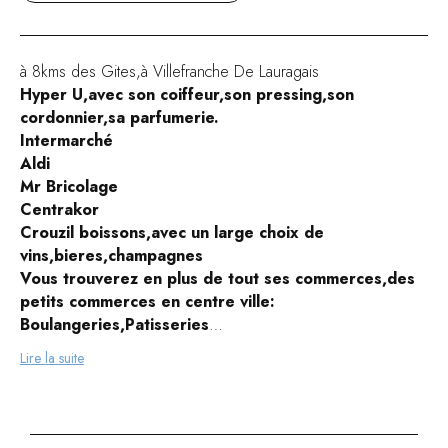
à 8kms des Gites,à Villefranche De Lauragais
Hyper U,avec son coiffeur,son pressing,son
cordonnier,sa parfumerie.
Intermarché
Aldi
Mr Bricolage
Centrakor
Crouzil boissons,avec un large choix de
vins,bieres,champagnes
Vous trouverez en plus de tout ses commerces,des
petits commerces en centre ville:
Boulangeries,Patisseries
Boucheries,Charcuteries
Lire la suite
Traiteurs
Pharmacies
Vetements
coiffeurs