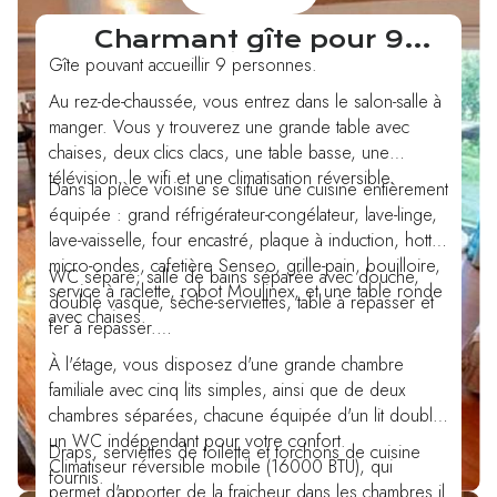
120€
/nuit
Charmant gîte pour 9
personnes, à la campagne
Gîte pouvant accueillir 9 personnes.
Au rez-de-chaussée, vous entrez dans le salon-salle à
manger. Vous y trouverez une grande table avec
chaises, deux clics clacs, une table basse, une
télévision, le wifi et une climatisation réversible.
Dans la pièce voisine se situe une cuisine entièrement
équipée : grand réfrigérateur-congélateur, lave-linge,
lave-vaisselle, four encastré, plaque à induction, hotte,
micro-ondes, cafetière Senseo, grille-pain, bouilloire,
WC séparé; salle de bains séparée avec douche,
service à raclette, robot Moulinex, et une table ronde
double vasque, sèche-serviettes, table à repasser et
avec chaises.
fer à repasser.
À l'étage, vous disposez d'une grande chambre
familiale avec cinq lits simples, ainsi que de deux
chambres séparées, chacune équipée d'un lit double.
un WC indépendant pour votre confort.
Draps, serviettes de toilette et torchons de cuisine
Climatiseur réversible mobile (16000 BTU), qui
fournis.
permet d'apporter de la fraicheur dans les chambres.il