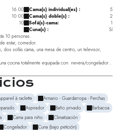
16:00
Cama(s) individual(es) :
5
10:00
Cama(s) doble(s) :
2
10
Sofá(s)-cama:
1
Cuna(s) :
Sí
ta 10 personas.
a de estar, comedor.
s, dos sofás cama, una mesa de centro, un televisor,
es una cocina totalmente equipada con: nevera/congelador
horno empotrado; placa de inducción; campana; horno
icio de raclette, mesa redonda, sillas.
icios
o con ducha, dos lavabos, secador de toallas, tabla de
ar con cinco camas individuales, dos habitaciones
ppareil à raclette
Armario - Guardarropa - Perchas
a doble.
eparado
Aspirador
Baño privado
Barbacoa
, paños de cocina.
gratuita bajo petición.
a
Cama para niño
Climatización
ente de la casa.
Congelador
Cuna (bajo petición)
a con: mesas de picnic, bancos, sombrilla, tumbonas,