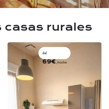
 casas rurales
del
69€
/noche