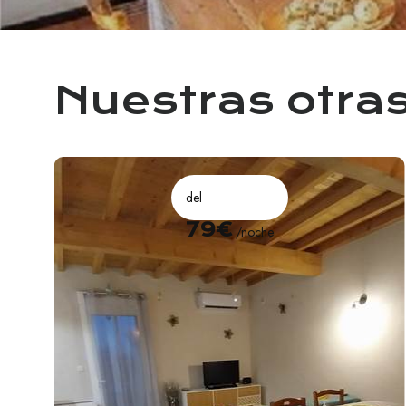
Nuestras otras
del
79€
/noche