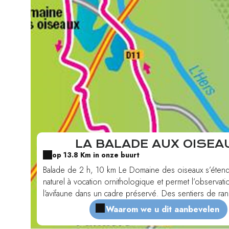
LA BALADE AUX OISEA
op 13.8 Km in onze buurt
Balade de 2 h, 10 km Le Domaine des oiseaux s’étend
naturel à vocation ornithologique et permet l’observat
l’avifaune dans un cadre préservé. Des sentiers de r
d’environ 6 km ont été aménagés le long des trois ét
Waarom we u dit aanbevelen
points d’observation et observatoires vous permettron
les oiseaux en toute discrétion.Téléchargez la fiche dét