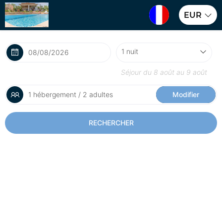
EUR
Séjour du
8 août
au
9 août
1 hébergement / 2 adultes
Modifier